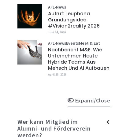
AFL-News
Aufruf: Leuphana
Gründungsidee
#vision2reality 2026
Juni 24, 2026
AFL-News
Events
Meet & Eat
Nachbericht M&E: Wie
Unternehmen Heute
Hybride Teams Aus
Mensch Und AI Aufbauen
April 28, 2026
Expand/Close
Wer kann Mitglied im
Alumni- und Förderverein
werden?