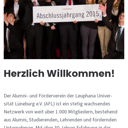
Herzlich Willkommen!
Der Alum­ni- und Förder­ver­ein der Leu­pha­na Uni­ver­
sität Lüne­burg e.V. (AFL) ist ein ste­tig wach­sen­des
Netz­werk von weit über 1.000 Mit­glie­dern, be­ste­hend
aus Alum­ni, Stu­die­ren­den, Leh­ren­den und fördern­den
Un­ter­neh­men. Mit über 30 Jah­ren Er­fah­rung in der