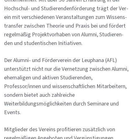
Hoch­schul- und Stu­die­ren­denförde­rung trägt der Ver­
ein mit ver­schie­de­nen Ver­an­stal­tun­gen zum Wis­sens­
trans­fer zwi­schen Theo­rie und Pra­xis bei und fördert
re­gelmäßig Pro­jekt­vor­ha­ben von Alum­ni, Stu­die­ren­
den und stu­den­ti­schen In­itia­ti­ven.
Der Alumni- und Förderverein der Leuphana (AFL)
unterstützt nicht nur die Vernetzung zwischen Alumni,
ehemaligen und aktiven Studierenden,
Professor/innen und wissenschaftlichen Mitarbeitern,
sondern bietet auch zahlreiche
Weiterbildungsmöglichkeiten durch Seminare und
Events.
Mitglieder des Vereins profitieren zusätzlich von
regelmäßigen Angeboten und Vergünstigungen.