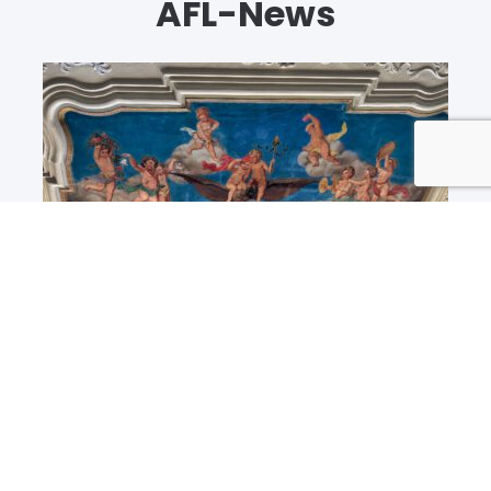
AFL-News
Das war unsere
Mitgliederversammlung 2026
Von
Adelheid Schellmann
No Comment
Bei rekordverdächtigen Temperaturen hielt der
AFL seine alljährliche Mitgliederversammlung am