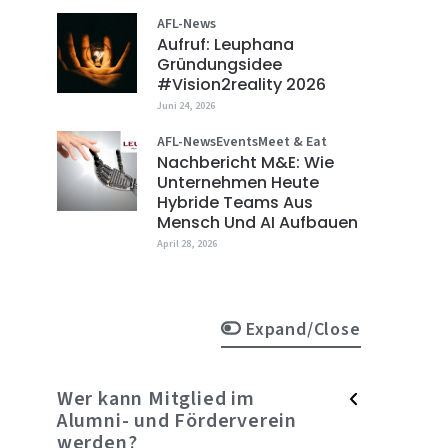
AFL-News
Aufruf: Leuphana
Gründungsidee
#vision2reality 2026
Juni 24, 2026
AFL-News
Events
Meet & Eat
Nachbericht M&E: Wie
Unternehmen Heute
Hybride Teams Aus
Mensch Und AI Aufbauen
April 28, 2026
Expand/Close
Wer kann Mitglied im
Alumni- und Förderverein
werden?