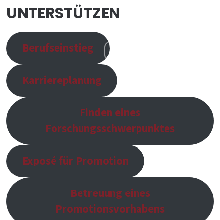
UNTERSTÜTZEN
Berufseinstieg
Karriereplanung
Finden eines
Forschungsschwerpunktes
Exposé für Promotion
Betreuung eines
Promotionsvorhabens